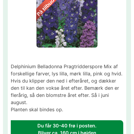
Delphinium Belladonna Pragtridderspore Mix af
forskellige farver, lys lilla, mørk lilla, pink og hvid.
Hvis du klipper den ned i efteråret, og dækker
den til kan den vokse året efter. Bemærk den er
flerårig, så den blomstre året efter. Så i juni
august.
Planten skal bindes op.
Du får 30-40 frø i posten.
Bliver ca. 160 cm i højden