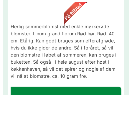
Herlig sommerblomst med enkle mørkerøde
blomster. Linum grandiflorum.Rød hør. Rød. 40
cm. Etårig. Kan godt bruges som efterafgrøde,
hvis du ikke gider de andre. Så i foråret, så vil
den blomstre i løbet af sommeren, kan bruges i
buketten. Så også i i hele august efter høst i
køkkenhaven, så vil det spirer og nogle af dem
vil nå at blomstre. ca. 10 gram frø.
Gammel pris:
Varenr #:
6733
29,95DKK
Pris lige nu:
21,00DKK