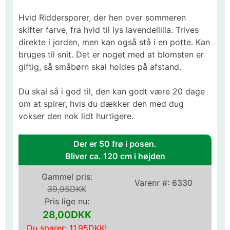
Hvid Riddersporer, der hen over sommeren
skifter farve, fra hvid til lys lavendellilla. Trives
direkte i jorden, men kan også stå i en potte. Kan
bruges til snit. Det er noget med at blomsten er
giftig, så småbørn skal holdes på afstand.
Du skal så i god til, den kan godt være 20 dage
om at spirer, hvis du dækker den med dug
vokser den nok lidt hurtigere.
Der er 50 frø i posen.
Bliver ca. 120 cm i højden
Gammel pris:
Varenr #:
6330
39,95DKK
Pris lige nu:
28,00DKK
Du sparer:
11,95DKK
!