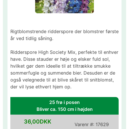
Rigtblomstrende ridderspore der blomstrer første
år ved tidlig såning.
Ridderspore High Society Mix, perfekte til enhver
have. Disse stauder er høje og elsker fuld sol,
hvilket gør dem ideelle til at tiltrække smukke
sommerfugle og summende bier. Desuden er de
også velegnede til at blive skåret til snitblomst,
der vil lyse ethvert hjem op.
25 frø i posen
Bliver ca. 150 cm i højden
36,00DKK
Varenr #:
17629