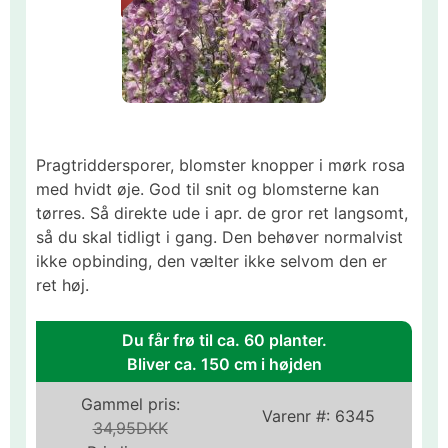
Pragtriddersporer, blomster knopper i mørk rosa
med hvidt øje. God til snit og blomsterne kan
tørres. Så direkte ude i apr. de gror ret langsomt,
så du skal tidligt i gang. Den behøver normalvist
ikke opbinding, den vælter ikke selvom den er
ret høj.
Du får frø til ca. 60 planter.
Bliver ca. 150 cm i højden
Gammel pris:
Varenr #:
6345
34,95DKK