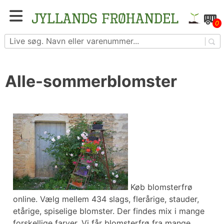
Skip
to
Blomster- og grøntsagsfrø fra hele Europa – få
0
content
adgang til 1.229 spændende sorter
Alle-sommerblomster
Køb blomsterfrø
online. Vælg mellem 434 slags, flerårige, stauder,
etårige, spiselige blomster. Der findes mix i mange
forskellige farver. Vi får blomsterfrø fra mange