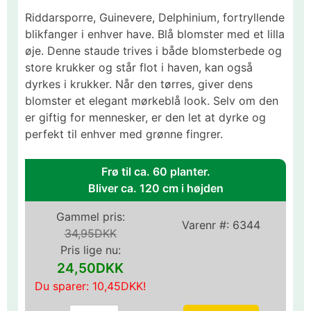
Riddarsporre, Guinevere, Delphinium, fortryllende
blikfanger i enhver have. Blå blomster med et lilla
øje. Denne staude trives i både blomsterbede og
store krukker og står flot i haven, kan også
dyrkes i krukker. Når den tørres, giver dens
blomster et elegant mørkeblå look. Selv om den
er giftig for mennesker, er den let at dyrke og
perfekt til enhver med grønne fingrer.
Frø til ca. 60 planter.
Bliver ca. 120 cm i højden
Gammel pris:
Varenr #:
6344
34,95DKK
Pris lige nu:
24,50DKK
Du sparer:
10,45DKK
!