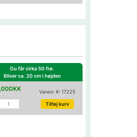
Du får cirka 50 frø.
Bliver ca. 20 cm i højden
,00DKK
Varenr #:
17225