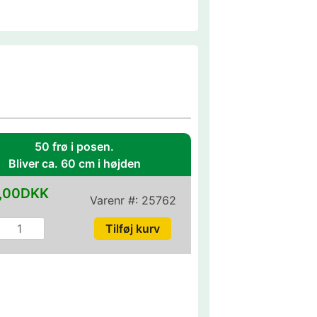
50 frø i posen.
Bliver ca. 60 cm i højden
,00DKK
Varenr #:
25762