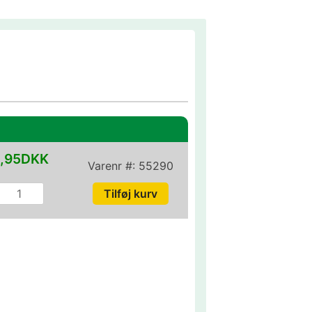
,95DKK
Varenr #:
55290