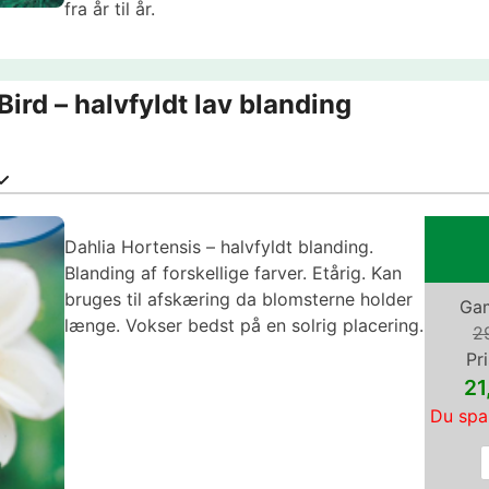
fra år til år.
Bird – halvfyldt lav blanding
Dahlia Hortensis – halvfyldt blanding.
Blanding af forskellige farver. Etårig. Kan
bruges til afskæring da blomsterne holder
Gam
længe. Vokser bedst på en solrig placering.
2
Pri
2
Du spa