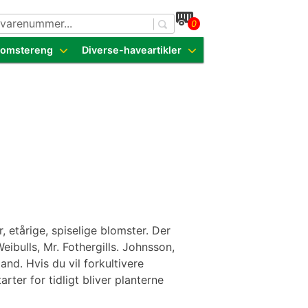
0
dende sorter
Blomstereng
Diverse-haveartikler
 etårige, spiselige blomster. Der
eibulls, Mr. Fothergills. Johnsson,
and. Hvis du vil forkultivere
rter for tidligt bliver planterne