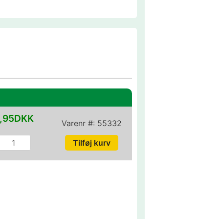
,95DKK
Varenr #:
55332