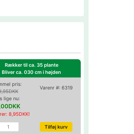
Rækker til ca. 35 plante
Bliver ca. 030 cm i højden
mel pris:
Varenr #:
6319
9,95DKK
s lige nu:
1,00DKK
rer:
8,95DKK
!