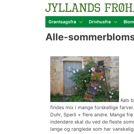
Blomster- o
Grøntsagsfrø
Drivhusfrø
Blom
Skip
Alle-sommerbloms
to
content
Køb bl
findes mix i mange forskellige farver.
Duhr, Sperli + flere andre. Mange frø
indendøre skal du ved de fleste somme
lange og ranglede som har vanskeligt