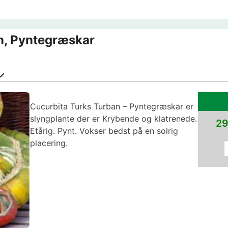
n, Pyntegræskar
Cucurbita Turks Turban – Pyntegræskar er
slyngplante der er Krybende og klatrenede.
29
Etårig. Pynt. Vokser bedst på en solrig
placering.