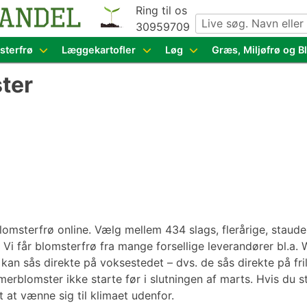
Ring til os
30959709
g grøntsagsfrø fra hele Europa – få adgang til 1.229 spæn
sterfrø
Læggekartofler
Løg
Græs, Miljøfrø og 
ter
omsterfrø online. Vælg mellem 434 slags, flerårige, stauder,
 Vi får blomsterfrø fra mange forsellige leverandører bl.a. W
 kan sås direkte på voksestedet – dvs. de sås direkte på fril
rblomster ikke starte før i slutningen af marts. Hvis du sta
 at vænne sig til klimaet udenfor.