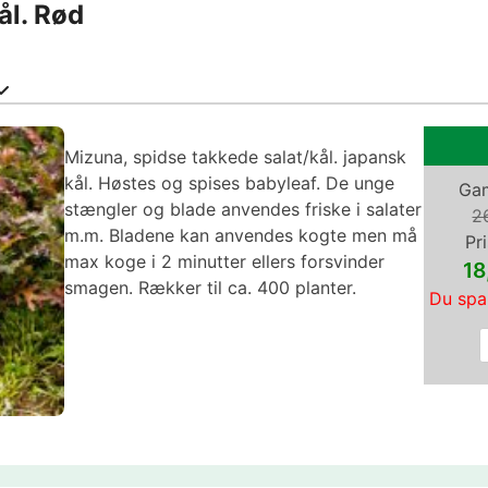
ål. Rød
Mizuna, spidse takkede salat/kål. japansk
kål. Høstes og spises babyleaf. De unge
Gam
stængler og blade anvendes friske i salater
2
m.m. Bladene kan anvendes kogte men må
Pri
max koge i 2 minutter ellers forsvinder
18
smagen. Rækker til ca. 400 planter.
Du spa