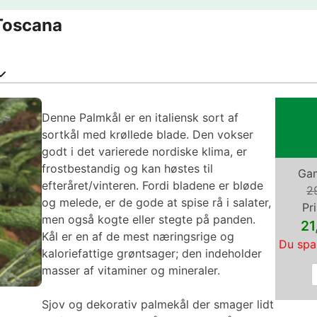
 Toscana
Denne Palmkål er en italiensk sort af
sortkål med krøllede blade. Den vokser
godt i det varierede nordiske klima, er
frostbestandig og kan høstes til
Gam
efteråret/vinteren. Fordi bladene er bløde
2
og melede, er de gode at spise rå i salater,
Pri
men også kogte eller stegte på panden.
2
Kål er en af de mest næringsrige og
Du spa
kaloriefattige grøntsager; den indeholder
masser af vitaminer og mineraler.
Sjov og dekorativ palmekål der smager lidt