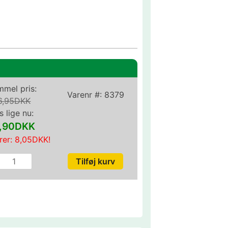
mel pris:
Varenr #:
8379
6,95DKK
s lige nu:
,90DKK
rer:
8,05DKK
!