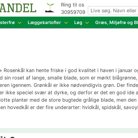
Ring til os
30959709
g grøntsagsfrø fra hele Europa – få adgang til 1.229 spæn
sterfrø
Læggekartofler
Løg
Græs, Miljøfrø og 
Rosenkål kan hente friske i god kvalitet i haven i januar o
 sin roset af lange, smalle blade, som er mørkt blågrønne,
interen igennem. Grønkål er ikke nødvendigvis grøn. Der find
er ikke speciel svær at dyrke, og derfor er det en god ide 
flotte planter med de store bugtede grålige blade, men den
n hovedkål er der fire underarter: hvidkål, spidskål, savo