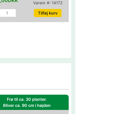
,00DKK
Varenr #:
14172
Frø til ca. 30 planter.
Bliver ca. 90 cm i højden