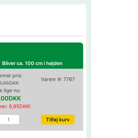
Bliver ca. 100 cm i højden
mel pris:
Varenr #:
7767
9,95DKK
s lige nu:
1,00DKK
rer:
8,95DKK
!