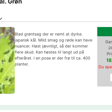
ål. Grøn
Blad grøntsag der er nemt at dyrke.
japansk kål. Mild smag og røde kan have
Gam
nuancer. Høst jævnligt, så der kommer
2
flere skud. Kan høstes til langt ud på
Pri
efteråret. I en pose er der frø til ca. 400
18
planter.
Du spa