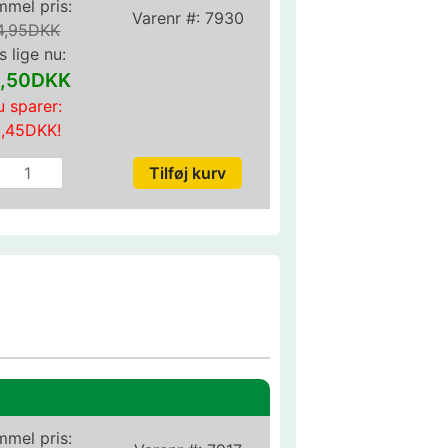
mel pris:
Varenr #:
7930
4,95DKK
s lige nu:
,50DKK
 sparer:
0,45DKK
!
mel pris: