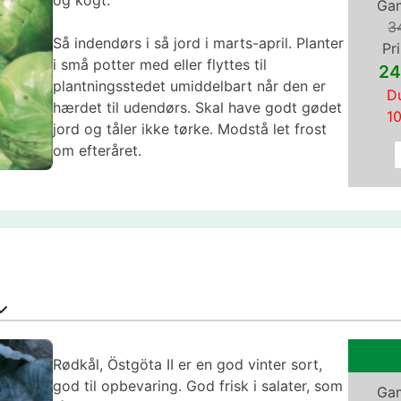
Gam
3
Så indendørs i så jord i marts-april. Planter
Pri
i små potter med eller flyttes til
24
plantningsstedet umiddelbart når den er
Du
hærdet til udendørs. Skal have godt gødet
1
jord og tåler ikke tørke. Modstå let frost
om efteråret.
Rødkål, Östgöta II er en god vinter sort,
god til opbevaring. God frisk i salater, som
Gam