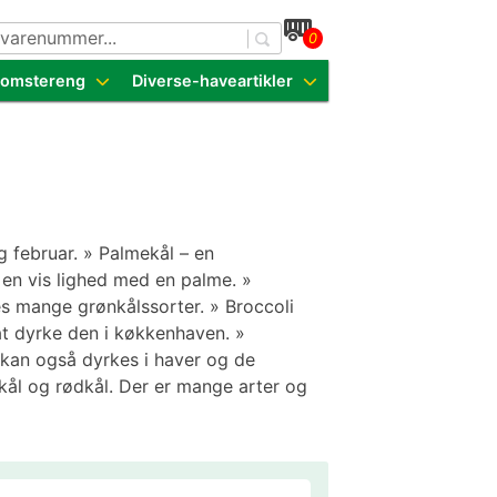
0
dende sorter
Blomstereng
Diverse-haveartikler
g februar. » Palmekål – en
 en vis lighed med en palme. »
es mange grønkålssorter. » Broccoli
at dyrke den i køkkenhaven. »
 kan også dyrkes i haver og de
ykål og rødkål. Der er mange arter og