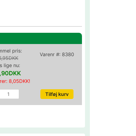
mel pris:
Varenr #:
8380
6,95DKK
s lige nu:
,90DKK
rer:
8,05DKK
!