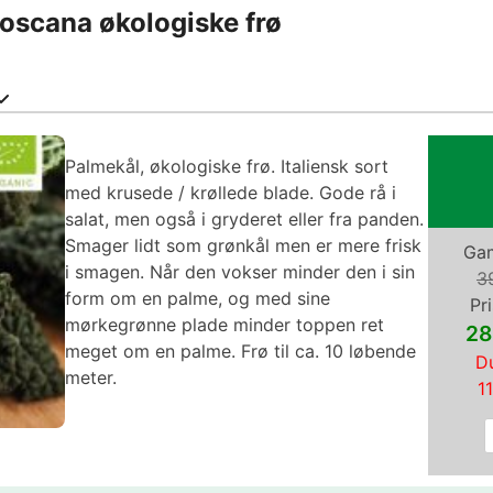
toscana økologiske frø
Palmekål, økologiske frø. Italiensk sort
med krusede / krøllede blade. Gode rå i
salat, men også i gryderet eller fra panden.
Smager lidt som grønkål men er mere frisk
Gam
i smagen. Når den vokser minder den i sin
3
form om en palme, og med sine
Pri
mørkegrønne plade minder toppen ret
28
meget om en palme. Frø til ca. 10 løbende
Du
meter.
1