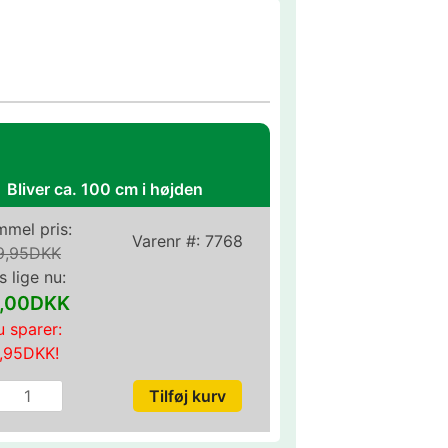
Bliver ca. 100 cm i højden
mel pris:
Varenr #:
7768
9,95DKK
s lige nu:
,00DKK
 sparer:
1,95DKK
!