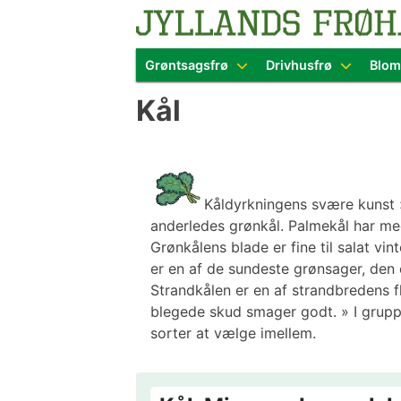
Blomster- o
Grøntsagsfrø
Drivhusfrø
Blom
Skip
Kål
to
content
Kåldyrkningens svære kunst » 
anderledes grønkål. Palmekål har med
Grønkålens blade er fine til salat v
er en af de sundeste grønsager, den 
Strandkålen er en af strandbredens 
blegede skud smager godt. » I gruppe
sorter at vælge imellem.