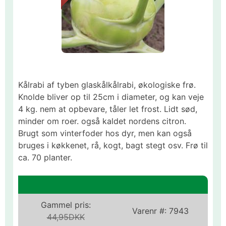
Kålrabi af tyben glaskålkålrabi, økologiske frø.
Knolde bliver op til 25cm i diameter, og kan veje
4 kg. nem at opbevare, tåler let frost. Lidt sød,
minder om roer. også kaldet nordens citron.
Brugt som vinterfoder hos dyr, men kan også
bruges i køkkenet, rå, kogt, bagt stegt osv. Frø til
ca. 70 planter.
Gammel pris:
Varenr #:
7943
44,95DKK