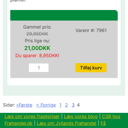
Gammel pris:
Varenr #:
7961
29,95DKK
Pris lige nu:
21,00DKK
Du sparer:
8,95DKK
!
Sider:
«Første
< Forrige
1
2
3
4
Læs om vores fragtpriser
|
Læs vores blog
|
CSR hos
Frøhandel.dk
|
Læs om Jyllands Frøhandel
|
Få