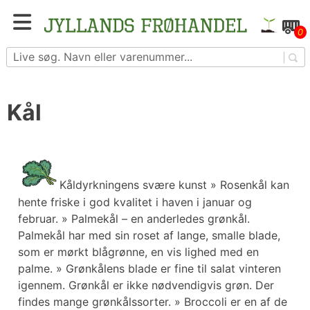
Skip
to
Blomster- og grøntsagsfrø fra hele Europa – få
0
content
adgang til 1.229 spændende sorter
Kål
Kåldyrkningens svære kunst » Rosenkål kan
hente friske i god kvalitet i haven i januar og
februar. » Palmekål – en anderledes grønkål.
Palmekål har med sin roset af lange, smalle blade,
som er mørkt blågrønne, en vis lighed med en
palme. » Grønkålens blade er fine til salat vinteren
igennem. Grønkål er ikke nødvendigvis grøn. Der
findes mange grønkålssorter. » Broccoli er en af de