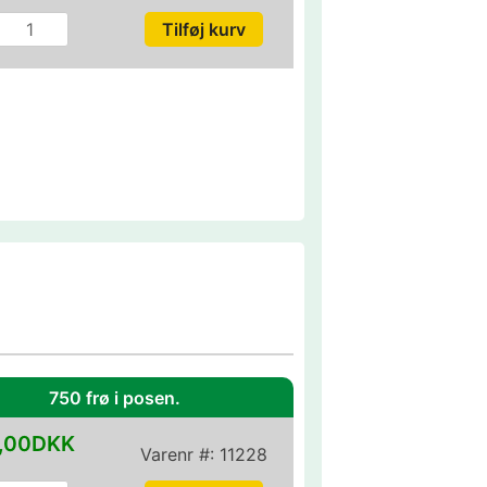
750 frø i posen.
,00DKK
Varenr #:
11228