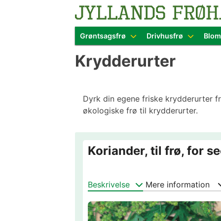
Blomster- o
Grøntsagsfrø
Drivhusfrø
Blom
Skip
Krydderurter
to
content
Dyrk din egene friske krydderurter fr
økologiske frø til krydderurter.
Koriander, til frø, for s
Beskrivelse
Mere information