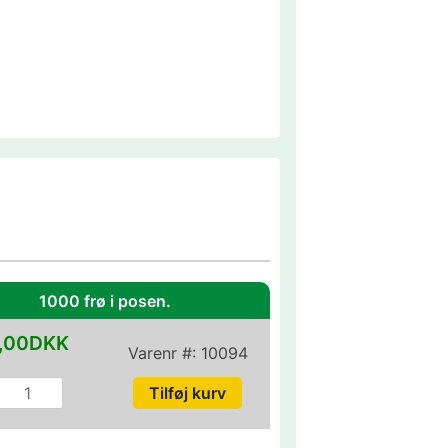
1000 frø i posen.
,00DKK
Varenr #:
10094