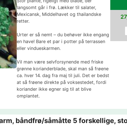
Stor plante, rigeligt med blade, der
langsomt går i frø. Lækker til salater,
Mexicansk, Middelhavet og thailandske
27
retter.
Urter er så nemt – du behøver ikke engang
en have! Bare et par i potter på terrassen
eller vindueskarmen.
Vil man være selvforsynende med friske
grønne korianderblade, skal man så frøene
ca. hver 14. dag fra maj til juli. Det er bedst
at så frøene direkte på voksestedet, fordi
koriander ikke egner sig til at blive
omplantet.
rm, båndfrø/såmåtte 5 forskellige, sto