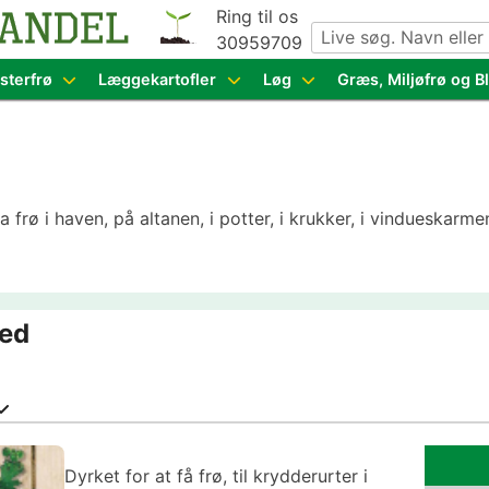
Ring til os
30959709
g grøntsagsfrø fra hele Europa – få adgang til 1.229 spæn
sterfrø
Læggekartofler
Løg
Græs, Miljøfrø og 
a frø i haven, på altanen, i potter, i krukker, i vindueskar
eed
Dyrket for at få frø, til krydderurter i