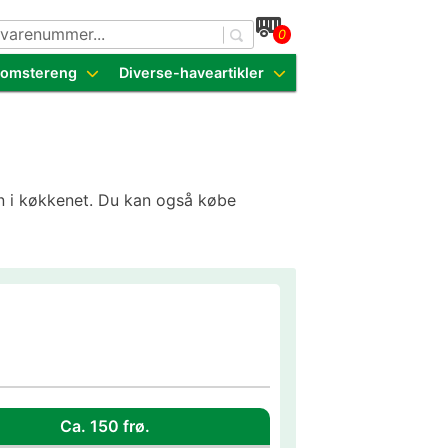
0
dende sorter
Blomstereng
Diverse-haveartikler
men i køkkenet. Du kan også købe
Ca. 150 frø.