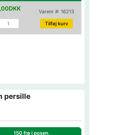
,00DKK
Varenr #:
16213
 persille
150 frø i posen.