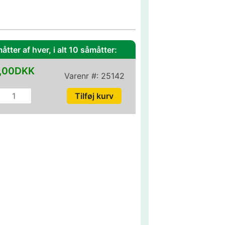
åtter af hver, i alt 10 såmåtter:
,00DKK
Varenr #:
25142