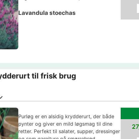
Lavandula stoechas
derurt til frisk brug
Purløg er en alsidig krydderurt, der både
pynter og giver en mild løgsmag til dine
27
retter. Perfekt til salater, supper, dressinger
og som garniture på smørrebrød.