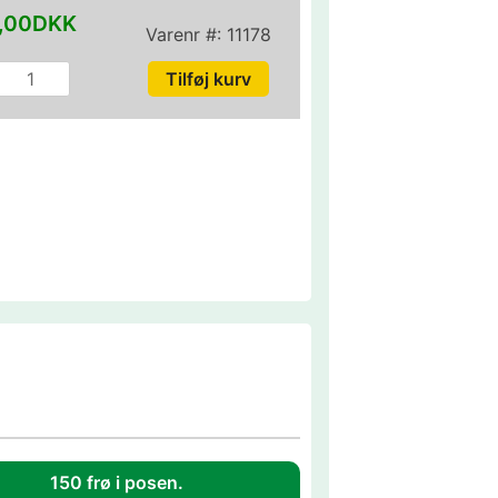
,00DKK
Varenr #:
11178
150 frø i posen.