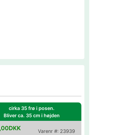
cirka 35 frø i posen.
Bliver ca. 35 cm i højden
,00DKK
Varenr #:
23939