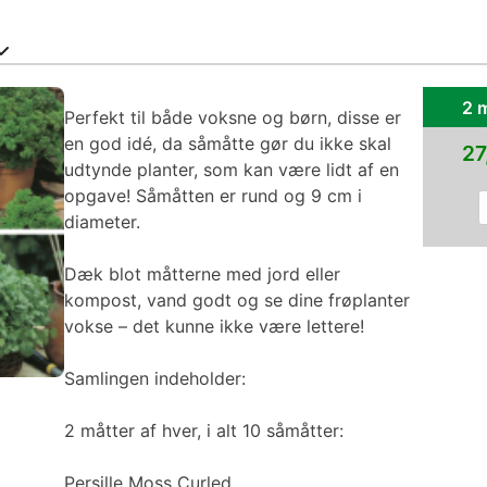
2 m
Perfekt til både voksne og børn, disse er
en god idé, da såmåtte gør du ikke skal
27
udtynde planter, som kan være lidt af en
opgave! Såmåtten er rund og 9 cm i
diameter.
Dæk blot måtterne med jord eller
kompost, vand godt og se dine frøplanter
vokse – det kunne ikke være lettere!
Samlingen indeholder:
2 måtter af hver, i alt 10 såmåtter:
Persille Moss Curled,